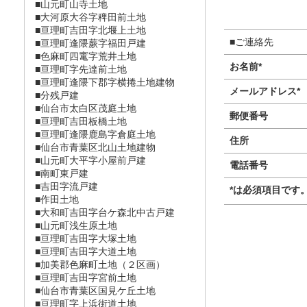
■山元町山寺土地
■大河原大谷字稗田前土地
■亘理町吉田字北堰上土地
■ご連絡先
■亘理町逢隈蕨字福田戸建
■色麻町四竃字荒井土地
お名前
*
■亘理町字先達前土地
■亘理町逢隈下郡字横捲土地建物
メールアドレス
*
■分残戸建
■仙台市太白区茂庭土地
郵便番号
■亘理町吉田板橋土地
■亘理町逢隈鹿島字倉庭土地
住所
■仙台市青葉区北山土地建物
■山元町大平字小屋前戸建
電話番号
■南町東戸建
■吉田字流戸建
*
は必須項目です
■作田土地
■大和町吉田字台ケ森北中古戸建
■山元町浅生原土地
■亘理町吉田字大塚土地
■亘理町吉田字大道土地
■加美郡色麻町土地（２区画）
■亘理町吉田字宮前土地
■仙台市青葉区国見ケ丘土地
■亘理町字上浜街道土地