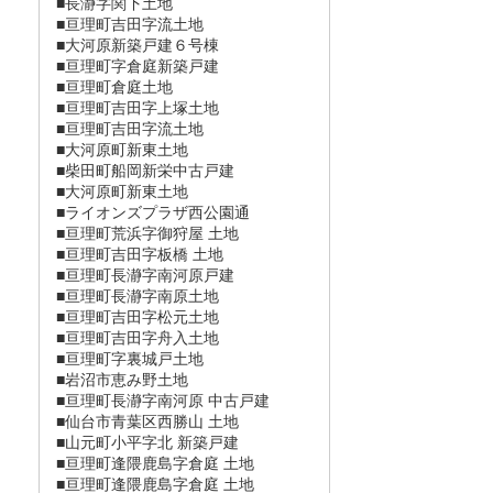
■長瀞󠄀字関下土地
■亘理町吉田字流土地
■大河原新築戸建６号棟
■亘理町字倉庭新築戸建
■亘理町倉庭土地
■亘理町吉田字上塚土地
■亘理町吉田字流土地
■大河原町新東土地
■柴田町船岡新栄中古戸建
■大河原町新東土地
■ライオンズプラザ西公園通
■亘理町荒浜字御狩屋 土地
■亘理町吉田字板橋 土地
■亘理町長瀞字南河原戸建
■亘理町長瀞字南原土地
■亘理町吉田字松元土地
■亘理町吉田字舟入土地
■亘理町字裏城戸土地
■岩沼市恵み野土地
■亘理町長瀞字南河原 中古戸建
■仙台市青葉区西勝山 土地
■山元町小平字北 新築戸建
■亘理町逢隈鹿島字倉庭 土地
■亘理町逢隈鹿島字倉庭 土地