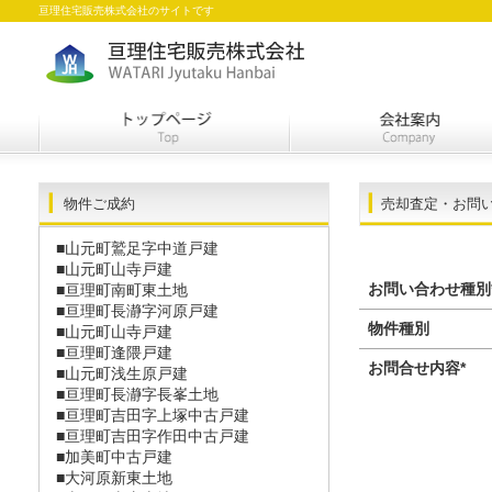
亘理住宅販売株式会社のサイトです
物件ご成約
売却査定・お問
■山元町鷲足字中道戸建
■山元町山寺戸建
お問い合わせ種別
■亘理町南町東土地
■亘理町長瀞字河原戸建
物件種別
■山元町山寺戸建
■亘理町逢隈戸建
お問合せ内容
*
■山元町浅生原戸建
■亘理町長瀞󠄀字長峯土地
■亘理町吉田字上塚中古戸建
■亘理町吉田字作田中古戸建
■加美町中古戸建
■大河原新東土地