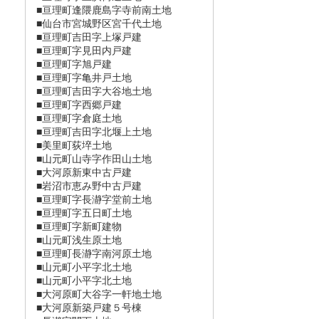
■亘理町逢隈鹿島字寺前南土地
■仙台市宮城野区宮千代土地
■亘理町吉田字上塚戸建
■亘理町字見田内戸建
■亘理町字旭戸建
■亘理町字亀井戸土地
■亘理町吉田字大谷地土地
■亘理町字西郷戸建
■亘理町字倉庭土地
■亘理町吉田字北堰上土地
■美里町荻埣土地
■山元町山寺字作田山土地
■大河原新東中古戸建
■岩沼市恵み野中古戸建
■亘理町字長瀞󠄀字堂前土地
■亘理町字五日町土地
■亘理町字新町建物
■山元町浅生原土地
■亘理町長瀞󠄀字南河原土地
■山元町小平字北土地
■山元町小平字北土地
■大河原町大谷字一軒地土地
■大河原新築戸建５号棟