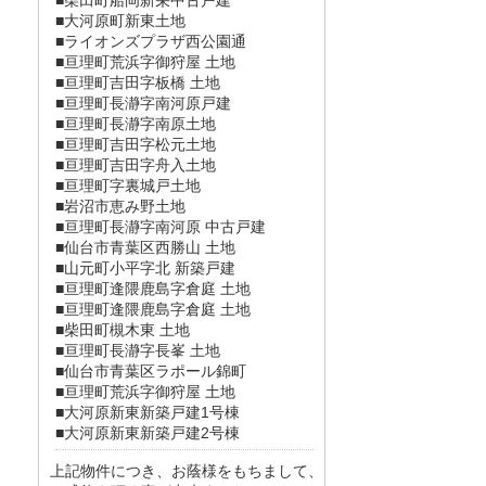
■柴田町船岡新栄中古戸建
■大河原町新東土地
■ライオンズプラザ西公園通
■亘理町荒浜字御狩屋 土地
■亘理町吉田字板橋 土地
■亘理町長瀞字南河原戸建
■亘理町長瀞字南原土地
■亘理町吉田字松元土地
■亘理町吉田字舟入土地
■亘理町字裏城戸土地
■岩沼市恵み野土地
■亘理町長瀞字南河原 中古戸建
■仙台市青葉区西勝山 土地
■山元町小平字北 新築戸建
■亘理町逢隈鹿島字倉庭 土地
■亘理町逢隈鹿島字倉庭 土地
■柴田町槻木東 土地
■亘理町長瀞字長峯 土地
■仙台市青葉区ラポール錦町
■亘理町荒浜字御狩屋 土地
■大河原新東新築戸建1号棟
■大河原新東新築戸建2号棟
上記物件につき、お蔭様をもちまして、