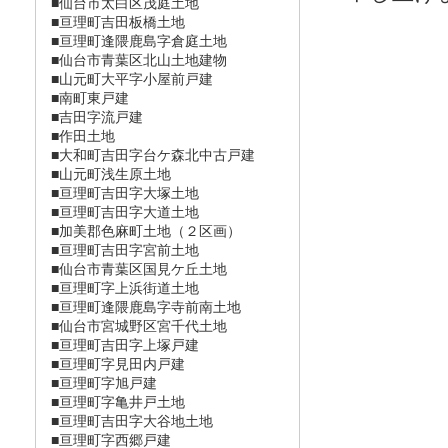
■仙台市太白区茂庭土地
■亘理町吉田板橋土地
■亘理町逢隈鹿島字倉庭土地
■仙台市青葉区北山土地建物
■山元町大平字小屋前戸建
■南町東戸建
■吉田字流戸建
■作田土地
■大和町吉田字台ケ森北中古戸建
■山元町浅生原土地
■亘理町吉田字大塚土地
■亘理町吉田字大道土地
■加美郡色麻町土地（２区画）
■亘理町吉田字宮前土地
■仙台市青葉区国見ケ丘土地
■亘理町字上浜街道土地
■亘理町逢隈鹿島字寺前南土地
■仙台市宮城野区宮千代土地
■亘理町吉田字上塚戸建
■亘理町字見田内戸建
■亘理町字旭戸建
■亘理町字亀井戸土地
■亘理町吉田字大谷地土地
■亘理町字西郷戸建