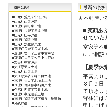
最新のお知
物件ご成約
■山元町鷲足字中道戸建
★不動産ご
■山元町山寺戸建
■亘理町南町東土地
■ 笑顔
■亘理町長瀞字河原戸建
■山元町山寺戸建
せていた
■亘理町逢隈戸建
■山元町浅生原戸建
空家等不
■亘理町長瀞󠄀字長峯土地
にご相談
■亘理町吉田字上塚中古戸建
■亘理町吉田字作田中古戸建
■加美町中古戸建
【夏季休
■大河原新東土地
■山元町山寺土地
平素より
■大河原大谷字稗田前土地
■亘理町吉田字北堰上土地
８月９日
■亘理町逢隈蕨字福田戸建
■色麻町四竃字荒井土地
て頂きま
■亘理町字先達前土地
皆様には
■亘理町逢隈下郡字横捲土地建物
■分残戸建
申し上