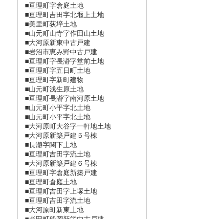
■亘理町字倉庭土地
■亘理町吉田字北堰上土地
■美里町荻埣土地
■山元町山寺字作田山土地
■大河原新東中古戸建
■岩沼市恵み野中古戸建
■亘理町字長瀞󠄀字堂前土地
■亘理町字五日町土地
■亘理町字新町建物
■山元町浅生原土地
■亘理町長瀞󠄀字南河原土地
■山元町小平字北土地
■山元町小平字北土地
■大河原町大谷字一軒地土地
■大河原新築戸建５号棟
■長瀞󠄀字関下土地
■亘理町吉田字流土地
■大河原新築戸建６号棟
■亘理町字倉庭新築戸建
■亘理町倉庭土地
■亘理町吉田字上塚土地
■亘理町吉田字流土地
■大河原町新東土地