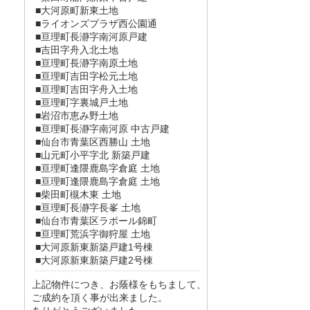
■大河原町新東土地
■ライオンズプラザ西公園通
■亘理町長瀞字南河原戸建
■吉田字舟入北土地
■亘理町長瀞字南原土地
■亘理町吉田字松元土地
■亘理町吉田字舟入土地
■亘理町字裏城戸土地
■岩沼市恵み野土地
■亘理町長瀞字南河原 中古戸建
■仙台市青葉区西勝山 土地
■山元町小平字北 新築戸建
■亘理町逢隈鹿島字倉庭 土地
■亘理町逢隈鹿島字倉庭 土地
■柴田町槻木東 土地
■亘理町長瀞字長峯 土地
■仙台市青葉区ラポール錦町
■亘理町荒浜字御狩屋 土地
■大河原新東新築戸建1号棟
■大河原新東新築戸建2号棟
上記物件につき、お蔭様をもちまして、
ご成約を頂く事が出来ました。