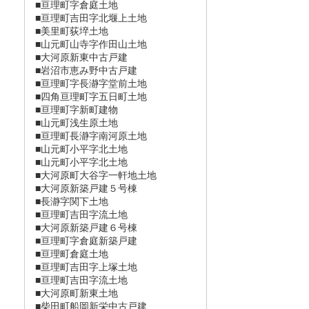
■亘理町字倉庭土地
■亘理町吉田字北堰上土地
■美里町荻埣土地
■山元町山寺字作田山土地
■大河原新東中古戸建
■岩沼市恵み野中古戸建
■亘理町字長瀞󠄀字堂前土地
■四角亘理町字五日町土地
■亘理町字新町建物
■山元町浅生原土地
■亘理町長瀞󠄀字南河原土地
■山元町小平字北土地
■山元町小平字北土地
■大河原町大谷字一軒地土地
■大河原新築戸建５号棟
■長瀞󠄀字関下土地
■亘理町吉田字流土地
■大河原新築戸建６号棟
■亘理町字倉庭新築戸建
■亘理町倉庭土地
■亘理町吉田字上塚土地
■亘理町吉田字流土地
■大河原町新東土地
■柴田町船岡新栄中古戸建