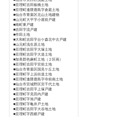
■亘理町吉田板橋土地
■亘理町逢隈鹿島字倉庭土地
■仙台市青葉区北山土地建物
■山元町大平字小屋前戸建
■南町東戸建
■吉田字流戸建
■作田土地
■大和町吉田字台ケ森北中古戸建
■山元町浅生原土地
■亘理町吉田字大塚土地
■亘理町吉田字大道土地
■加美郡色麻町土地（２区画）
■亘理町吉田字宮前土地
■仙台市青葉区国見ケ丘土地
■亘理町字上浜街道土地
■亘理町逢隈鹿島字寺前南土地
■仙台市宮城野区宮千代土地
■亘理町吉田字上塚戸建
■亘理町字見田内戸建
■亘理町字旭戸建
■亘理町字亀井戸土地
■亘理町吉田字大谷地土地
■亘理町字西郷戸建