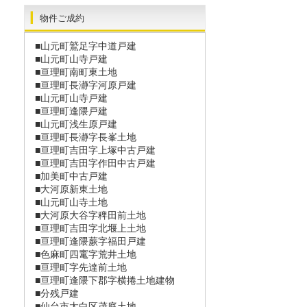
物件ご成約
■山元町鷲足字中道戸建
■山元町山寺戸建
■亘理町南町東土地
■亘理町長瀞字河原戸建
■山元町山寺戸建
■亘理町逢隈戸建
■山元町浅生原戸建
■亘理町長瀞󠄀字長峯土地
■亘理町吉田字上塚中古戸建
■亘理町吉田字作田中古戸建
■加美町中古戸建
■大河原新東土地
■山元町山寺土地
■大河原大谷字稗田前土地
■亘理町吉田字北堰上土地
■亘理町逢隈蕨字福田戸建
■色麻町四竃字荒井土地
■亘理町字先達前土地
■亘理町逢隈下郡字横捲土地建物
■分残戸建
■仙台市太白区茂庭土地