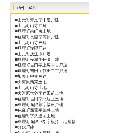
物件ご成約
■山元町鷲足字中道戸建
■山元町山寺戸建
■亘理町南町東土地
■亘理町長瀞字河原戸建
■山元町山寺戸建
■亘理町逢隈戸建
■山元町浅生原戸建
■亘理町長瀞󠄀字長峯土地
■亘理町吉田字上塚中古戸建
■亘理町吉田字作田中古戸建
■加美町中古戸建
■大河原新東土地
■山元町山寺土地
■大河原大谷字稗田前土地
■亘理町吉田字北堰上土地
■亘理町逢隈蕨字福田戸建
■色麻町四竃字荒井土地
■亘理町字先達前土地
■亘理町逢隈下郡字横捲土地建物
■分残戸建
■仙台市太白区茂庭土地