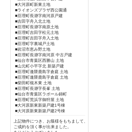
■大河原町新東土地
■ライオンズプラザ西公園通
■亘理町長瀞字南河原戸建
■吉田字舟入北土地
■亘理町長瀞字南原土地
■亘理町吉田字松元土地
■亘理町吉田字舟入土地
■亘理町字裏城戸土地
■岩沼市恵み野土地
■亘理町長瀞字南河原 中古戸建
■仙台市青葉区西勝山 土地
■山元町小平字北 新築戸建
■亘理町逢隈鹿島字倉庭 土地
■亘理町逢隈鹿島字倉庭 土地
■柴田町槻木東 土地
■亘理町長瀞字長峯 土地
■仙台市青葉区ラポール錦町
■亘理町荒浜字御狩屋 土地
■大河原新東新築戸建1号棟
■大河原新東新築戸建2号棟
上記物件につき、お蔭様をもちまして、
ご成約を頂く事が出来ました。