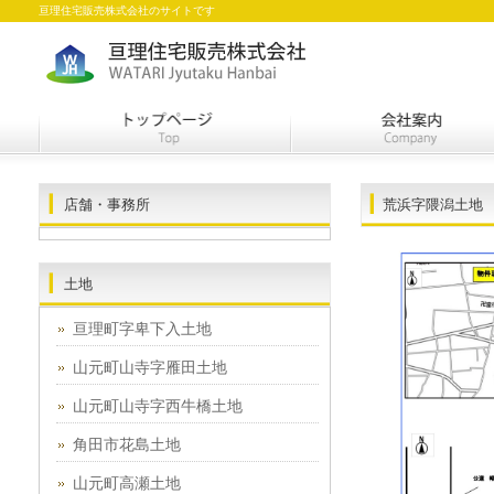
亘理住宅販売株式会社のサイトです
店舗・事務所
荒浜字隈潟土地
土地
亘理町字卑下入土地
山元町山寺字雁田土地
山元町山寺字西牛橋土地
角田市花島土地
山元町高瀬土地