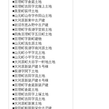
■亘理町字倉庭土地
■亘理町吉田字北堰上土地
■美里町荻埣土地
■山元町山寺字作田山土地
■大河原新東中古戸建
■岩沼市恵み野中古戸建
■亘理町字長瀞󠄀字堂前土地
■四角亘理町字五日町土地
■亘理町字新町建物
■山元町浅生原土地
■亘理町長瀞󠄀字南河原土地
■山元町小平字北土地
■山元町小平字北土地
■大河原町大谷字一軒地土地
■大河原新築戸建５号棟
■長瀞󠄀字関下土地
■亘理町吉田字流土地
■大河原新築戸建６号棟
■亘理町字倉庭新築戸建
■亘理町倉庭土地
■亘理町吉田字上塚土地
■亘理町吉田字流土地
■大河原町新東土地
■柴田町船岡新栄中古戸建