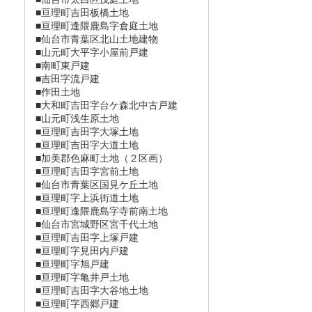
■亘理町吉田板橋土地
■亘理町逢隈鹿島字倉庭土地
■仙台市青葉区北山土地建物
■山元町大平字小屋前戸建
■南町東戸建
■吉田字流戸建
■作田土地
■大和町吉田字台ケ森北中古戸建
■山元町浅生原土地
■亘理町吉田字大塚土地
■亘理町吉田字大道土地
■加美郡色麻町土地（２区画）
■亘理町吉田字宮前土地
■仙台市青葉区国見ケ丘土地
■亘理町字上浜街道土地
■亘理町逢隈鹿島字寺前南土地
■仙台市宮城野区宮千代土地
■亘理町吉田字上塚戸建
■亘理町字見田内戸建
■亘理町字旭戸建
■亘理町字亀井戸土地
■亘理町吉田字大谷地土地
■亘理町字西郷戸建